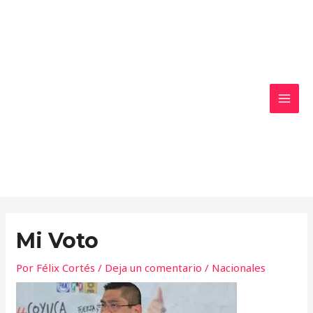
Ir
MAI
al
MEN
contenido
Mi Voto
Por
Félix Cortés
/
Deja un comentario
/
Nacionales