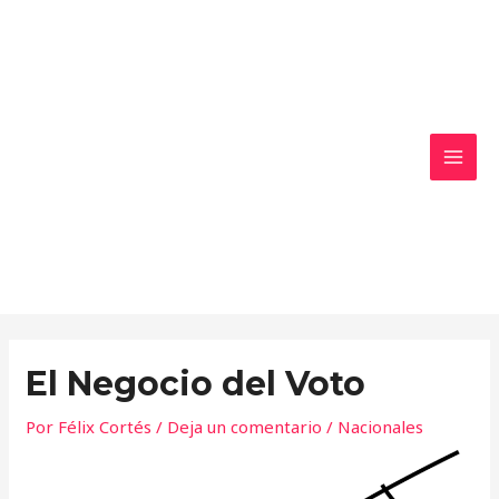
Ir
MAI
al
MEN
contenido
El Negocio del Voto
Por
Félix Cortés
/
Deja un comentario
/
Nacionales