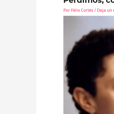
Perdimos, 
Por
Félix Cortés
/
Deja un 