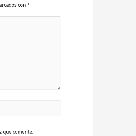
marcados con
*
z que comente.