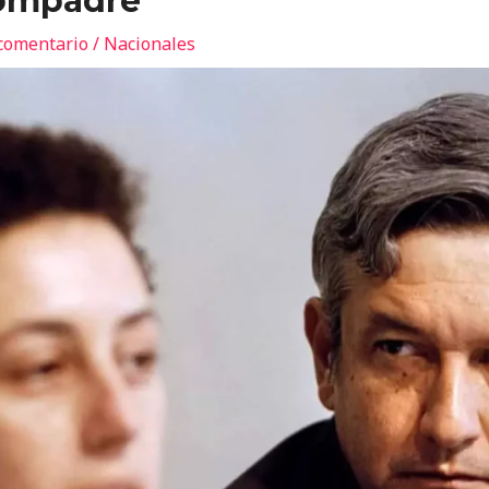
compadre
comentario
/
Nacionales