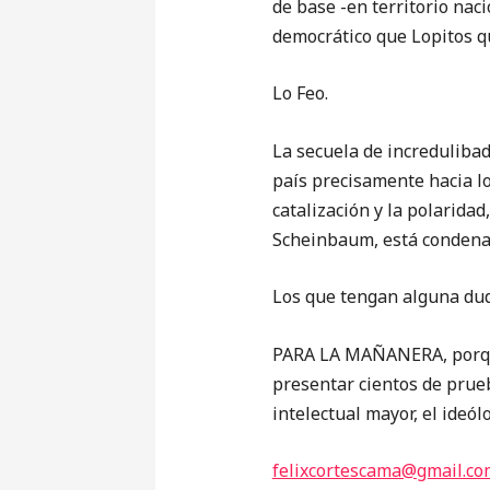
de base -en territorio nac
democrático que Lopitos qu
Lo Feo.
La secuela de incredulibad,
país precisamente hacia lo
catalización y la polarida
Scheinbaum, está condenado
Los que tengan alguna duda
PARA LA MAÑANERA, porque
presentar cientos de prue
intelectual mayor, el ideól
felixcortescama@gmail.co