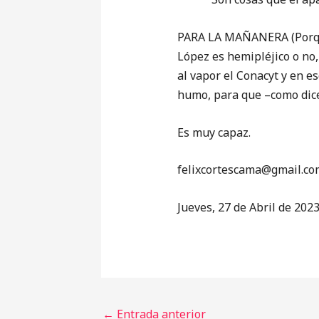
PARA LA MAÑANERA (Porque
López es hemipléjico o no,
al vapor el Conacyt y en e
humo, para que –como dice
Es muy capaz.
‎felixcortescama@gmail.co
Jueves, 27 de Abril de 202
←
Entrada anterior