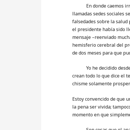
En donde caemos irremed
llamadas sedes sociales s
falsedades sobre la salud 
el presidente había sido l
mensaje –reenviado muchas
hemisferio cerebral del pr
de dos meses para que pud
Yo he decidido desde ha
crean todo lo que dice el 
chisme solamente prospera
Estoy convencido de que un
la pena ser vivida; tampoc
momento en que simplement
Son cosas que el aparat