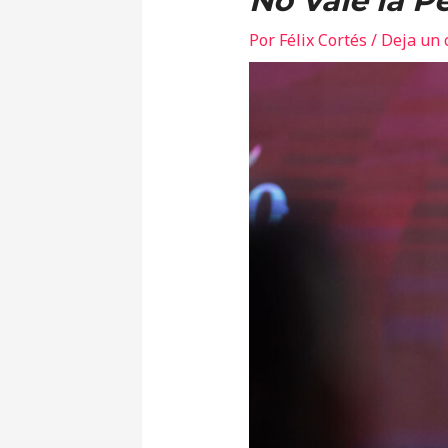
No Vale la P
Por
Félix Cortés
/
Deja un 