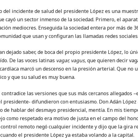
 incidente de salud del presidente López es una muestra
ue cayó un sector inmenso de la sociedad. Primero, el apar
ción mediocres. Enseguida la sociedad entera por más de 3
omunidad que usan y configuran las llamadas redes sociales
ado saber, de boca del propio presidente López, lo únic
do. De las voces latinas
vagar, vagus,
que quieren decir vag
 cardíaca marcó un descenso en la presión arterial. Que no u
ico y que su salud es muy buena.
radice las versiones que sus más cercanos allegados –el
el presidente- difundieron con entusiasmo. Don Adán López 
o de hablar del desmayo presidencial, mentía. En mis tiemp
ejo como respetado era motivo de justa en el campo del hono
a control remoto negó cualquier incidente y dijo que la gira
uando el presidente López ya estaba volando a la capital.