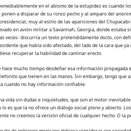
iablemente en el abismo de la estupidez es cuando los 
e ponen a disparar de su ronco pecho y al amparo del anonim
presidencial, muy al estilo de las apariciones del Chupacabra
levado en avión militar a Savannah, Georgia, donde estaba s
 veces- discurría un texto pretendidamente docto, con defi
esidente que había sido afectado, del lado de la cara que ya 
iese recuperar la habilidad de caminar erecto.
ce mucho tiempo desdeñar esa información propagada e
telefonito que tienen en las manos. Sin embargo, tengo que 
 cuando no hay información confiable.
a vida sin dudas e inquietudes, que son el motor inevitable 
o lo es que la no ofrece un diálogo social pleno y abierto. 
e no creemos la versión oficial de cualquier hecho. O la 
o de gobierno mexicano debiera considerar con seriedad