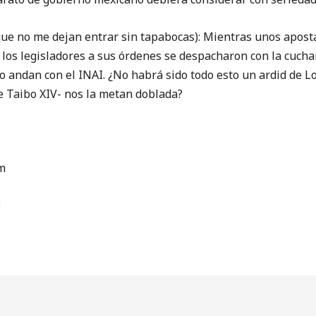
 no me dejan entrar sin tapabocas): Mientras unos aposta
 los legisladores a sus órdenes se despacharon con la cuch
so andan con el INAI. ¿No habrá sido todo esto un ardid de L
 Taibo XIV- nos la metan doblada?
m
3