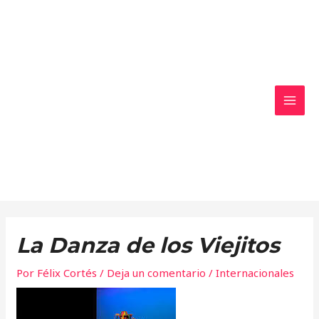
Ir
MAI
al
MEN
contenido
La Danza de los Viejitos
Por
Félix Cortés
/
Deja un comentario
/
Internacionales