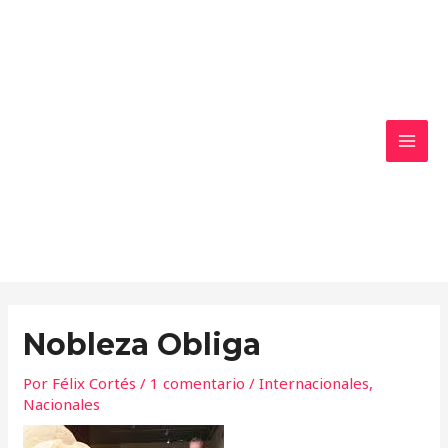
Ir
MAI
al
MEN
contenido
Nobleza Obliga
Por
Félix Cortés
/
1 comentario
/
Internacionales
,
Nacionales