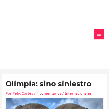
Ir
MAI
al
MEN
contenido
Olimpia: sino siniestro
Por
Félix Cortés
/
4 comentarios
/
Internacionales