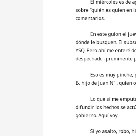
El miércoles es de agasaj
sobre “quién es quien en la
comentarios.
En este guion el jueves 
dónde le busquen. El subse
YSQ. Pero ahí me enteré de
despechado -prominente pol
Eso es muy pinche, pero 
B, hijo de Juan N” , quien
Lo que sí me emputa sobr
difundir los hechos se act
gobierno. Aquí voy:
Si yo asalto, robo, hiero