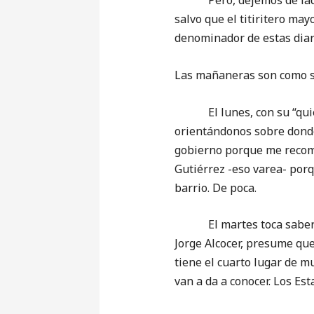
Pero, dejemos de lado es
salvo que el titiritero m
denominador de estas diari
Las mañaneras son como s
El lunes, con su “quién e
orientándonos sobre donde
gobierno porque me recomi
Gutiérrez -eso varea- porq
barrio. De poca.
El martes toca saber que 
Jorge Alcocer, presume que
tiene el cuarto lugar de m
van a da a conocer. Los Es