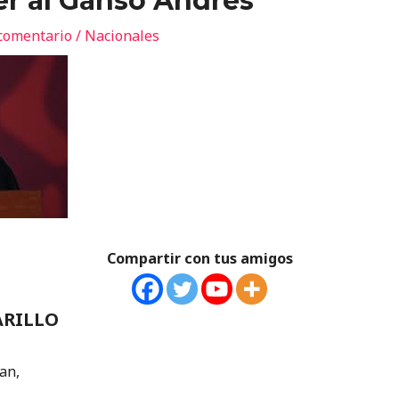
er al Ganso Andrés
comentario
/
Nacionales
Compartir con tus amigos
ARILLO
an,