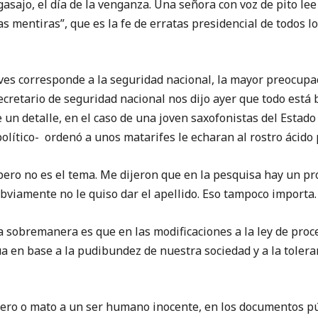
o, el día de la venganza. Una señora con voz de pito lee 
s mentiras”, que es la fe de erratas presidencial de todos l
corresponde a la seguridad nacional, la mayor preocupaci
cretario de seguridad nacional nos dijo ayer que todo está b
 un detalle, en el caso de una joven saxofonistas del Estad
ítico- ordenó a unos matarifes le echaran al rostro ácido p
no es el tema. Me dijeron que en la pesquisa hay un pró
 obviamente no le quiso dar el apellido. Eso tampoco importa.
emanera es que en las modificaciones a la ley de proce
úa en base a la pudibundez de nuestra sociedad y a la tolera
 o mato a un ser humano inocente, en los documentos públ