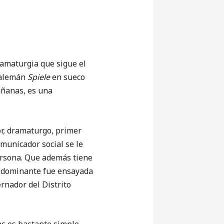
amaturgia que sigue el
alemán
Spiele
en sueco
añanas, es una
r, dramaturgo, primer
omunicador social se le
ersona. Que además tiene
al dominante fue ensayada
rnador del Distrito