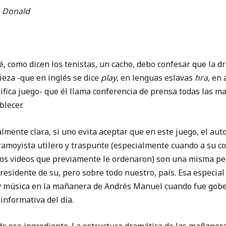
o Donald
mo dicen los tenistas, un cacho, debo confesar que la dr
ieza -que en inglés se dice
play
, en lenguas eslavas
hra,
en 
ifica juego- que él llama conferencia de prensa todas las m
blecer.
e clara, si uno evita aceptar que en este juego, el auto
 tramoyista utilero y traspunte (especialmente cuando a su c
los videos que previamente le ordenaron) son una misma p
residente de su, pero sobre todo nuestro, país. Esa especi
 y música en la mañanera de Andrés Manuel cuando fue gobe
informativa del día.