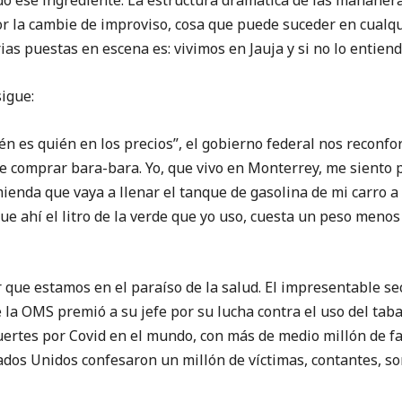
e ingrediente. La estructura dramática de las mañaneras
ayor la cambie de improviso, cosa que puede suceder en cual
as puestas en escena es: vivimos en Jauja y si no lo entiend
igue:
s quién en los precios”, el gobierno federal nos reconfor
 comprar bara-bara. Yo, que vivo en Monterrey, me siento 
enda que vaya a llenar el tanque de gasolina de mi carro a
ue ahí el litro de la verde que yo uso, cuesta un peso menos
estamos en el paraíso de la salud. El impresentable secre
 la OMS premió a su jefe por su lucha contra el uso del tab
uertes por Covid en el mundo, con más de medio millón de f
tados Unidos confesaron un millón de víctimas, contantes, so