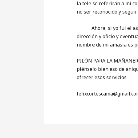
la tele se referirán a mí c
no ser reconocido y seguir 
Ahora, si yo fui el asalt
dirección y oficio y event
nombre de mi amasia es po
PILÓN PARA LA MAÑANERA (
piénselo bien eso de aniqu
ofrecer esos servicios.
‎felixcortescama@gmail.co