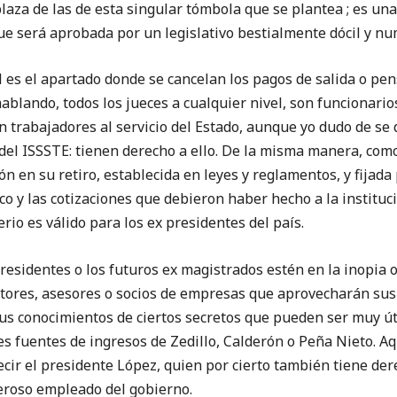
plaza de las de esta singular tómbola que se plantea ; es un
que será aprobada por un legislativo bestialmente dócil y n
 es el apartado donde se cancelan los pagos de salida o pens
blando, todos los jueces a cualquier nivel, son funcionario
n trabajadores al servicio del Estado, aunque yo dudo de se
s del ISSSTE: tienen derecho a ello. De la misma manera, como
n en su retiro, establecida en leyes y reglamentos, y fijad
co y las cotizaciones que debieron haber hecho a la instituc
rio es válido para los ex presidentes del país.
presidentes o los futuros ex magistrados estén en la inopia 
ltores, asesores o socios de empresas que aprovecharán sus 
sus conocimientos de ciertos secretos que pueden ser muy út
s fuentes de ingresos de Zedillo, Calderón o Peña Nieto. Aqu
 decir el presidente López, quien por cierto también tiene de
eroso empleado del gobierno.