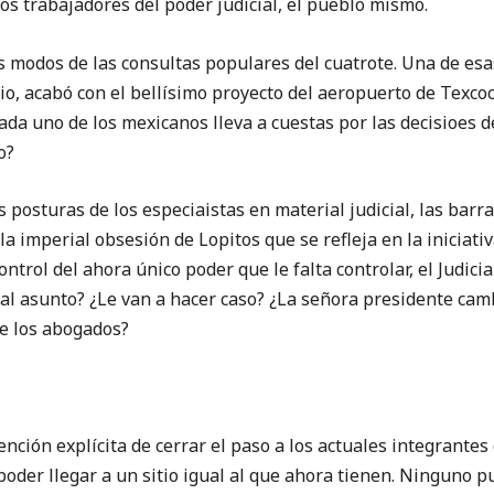
los trabajadores del poder judicial, el pueblo mismo.
os modos de las consultas populares del cuatrote. Una de es
io, acabó con el bellísimo proyecto del aeropuerto de Texco
da uno de los mexicanos lleva a cuestas por las decisioes 
to?
s posturas de los especiaistas en material judicial, las barr
la imperial obsesión de Lopitos que se refleja en la iniciat
ntrol del ahora único poder que le falta controlar, el Judicial
al asunto? ¿Le van a hacer caso? ¿La señora presidente camb
de los abogados?
ntención explícita de cerrar el paso a los actuales integrante
 poder llegar a un sitio igual al que ahora tienen. Ninguno 