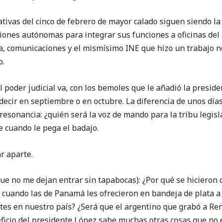
iativas del cinco de febrero de mayor calado siguen siendo la
iones autónomas para integrar sus funciones a oficinas del E
, comunicaciones y el mismísimo INE que hizo un trabajo n
o.
l poder judicial va, con los bemoles que le añadió la preside
ecir en septiembre o en octubre. La diferencia de unos día
resonancia: ¿quién será la voz de mando para la tribu legis
e cuando le pega el badajo.
r aparte.
no me dejan entrar sin tapabocas): ¿Por qué se hicieron q
 cuando las de Panamá les ofrecieron en bandeja de plata 
ntes en nuestro país? ¿Será que el argentino que grabó a Re
eficio del presidente López sabe muchas otras cosas que no