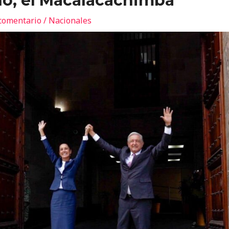
no, el Macalacachimba
comentario
/
Nacionales