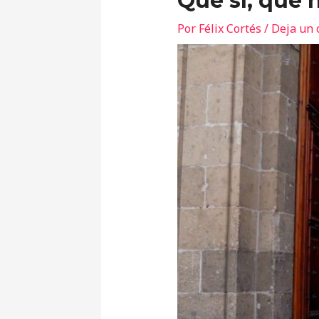
Que sí, que 
Por
Félix Cortés
/
Deja un 