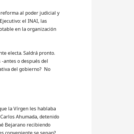
 reforma al poder judicial y
jecutivo: el INAI, las
otable en la organización
nte electa. Saldrá pronto.
s -antes o después del
lativa del gobierno? No
ue la Vírgen les hablaba
a Carlos Ahumada, detenido
né Bejarano recibiendo
 es conveniente se sepan?