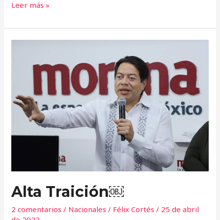
Leer más »
Alta
Traición
￼
Alta Traición￼
2 comentarios
/
Nacionales
/
Félix Cortés
/
25 de abril
de 2022