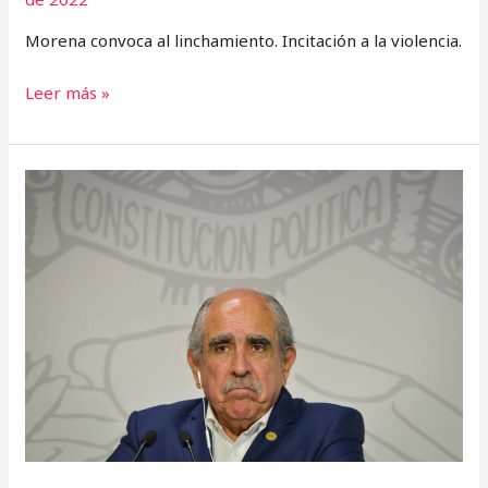
Morena convoca al linchamiento. Incitación a la violencia.
Leer más »
No
me
amenaces
￼