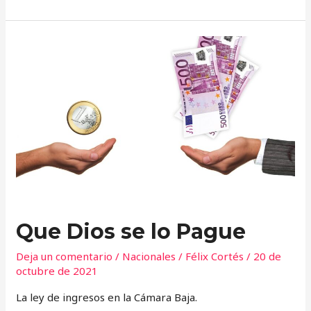
Que
Dios
se
lo
Pague
Que Dios se lo Pague
Deja un comentario
/
Nacionales
/
Félix Cortés
/
20 de
octubre de 2021
La ley de ingresos en la Cámara Baja.