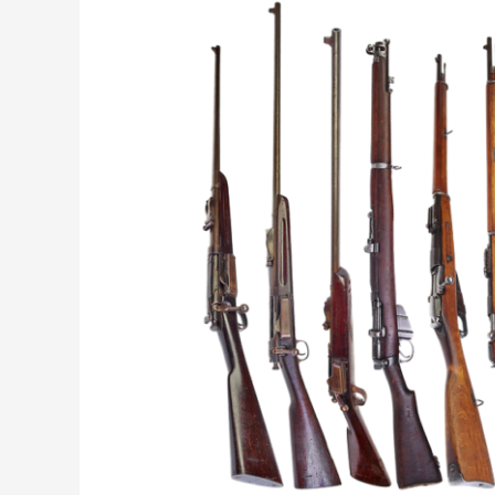
Armas
no
Matan