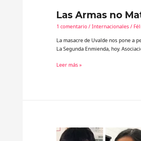
Las Armas no Ma
1 comentario
/
Internacionales
/
Fél
La masacre de Uvalde nos pone a pe
La Segunda Enmienda, hoy. Asociació
Leer más »
¿Adiós
a