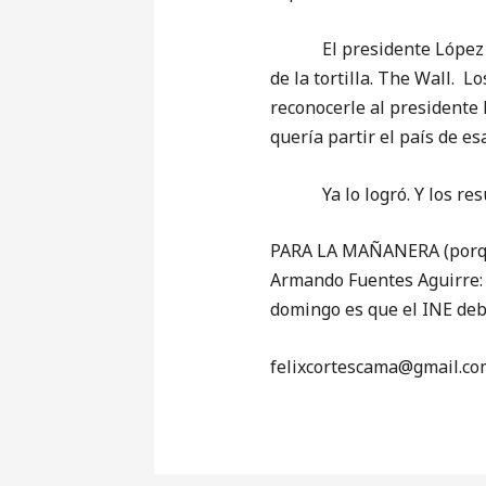
El presidente López reco
de la tortilla. The Wall. L
reconocerle al presidente
quería partir el país de e
Ya lo logró. Y los resu
PARA LA MAÑANERA (porque 
Armando Fuentes Aguirre: 
domingo es que el INE debe
‎felixcortescama@gmail.co