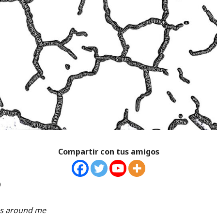
Compartir con tus amigos
O
ms around me