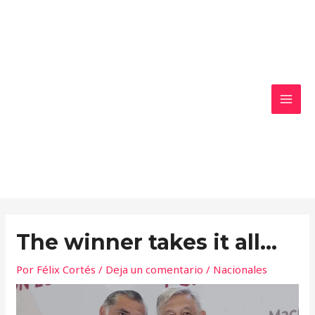
Ir
MAI
al
MEN
contenido
The winner takes it all…
Por
Félix Cortés
/
Deja un comentario
/
Nacionales