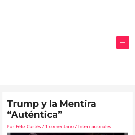
Ir
MAI
al
MEN
contenido
Trump y la Mentira
“Auténtica”
Por
Félix Cortés
/
1 comentario
/
Internacionales