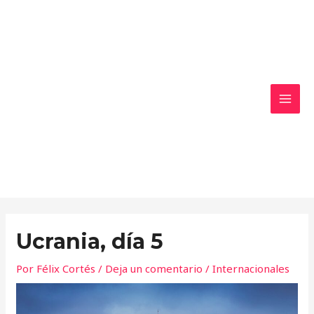
Ir
MAI
al
MEN
contenido
Ucrania, día 5
Por
Félix Cortés
/
Deja un comentario
/
Internacionales