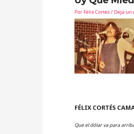
Uy Qué Mied
Por
Félix Cortés
/
Deja un 
FÉLIX CORTÉS CAM
Que el dólar va para arrib