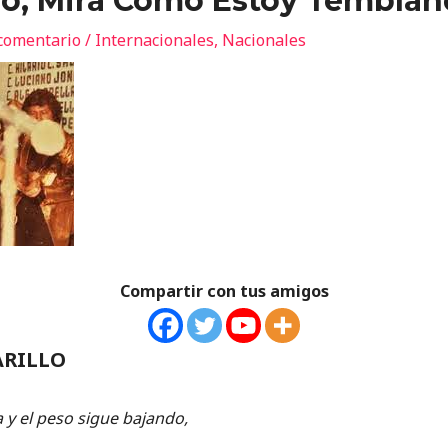
o, Mira Como Estoy Tembla
comentario
/
Internacionales
,
Nacionales
Compartir con tus amigos
ARILLO
a y el peso sigue bajando,