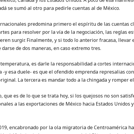
México, Canadá y los Estados Unidos. A poco de esa manifes
dá se sumó al otro para pedirle cuentas al de México.
ionales predomina primero el espíritu de las cuentas cl
rtes para resolver por la vía de la negociación, las reglas e
ren surgir. Finalmente, y si todo lo anterior fracasa, llevar 
darse de dos maneras, en caso extremo tres.
peratura, es darle la responsabilidad a cortes internacio
a -y esa duele- es que el ofendido emprenda represalias cont
riginal. La tercera es mandar todo a la chingada y romper el
 es de lo que se trata hoy, si los quejosos no son satisf
onales a las exportaciones de México hacia Estados Unidos 
019, encabronado por la ola migratoria de Centroamérica hac