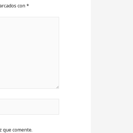
marcados con
*
z que comente.