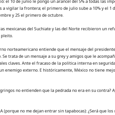
ó: el 10 de junio le pongo un arancel del 5% a todas las im
a vigilar la frontera; el primero de julio sube a 10% y el 1 
embre y 25 el primero de octubre.
eras mexicanas del Suchiate y las del Norte recibieron un re
pleito.
norteamericano entiende que el mensaje del presidente 
te. Se trata de un mensaje a su grey y amigos que le acompa
les claves. Ante el fracaso de la política interna en segurid
un enemigo externo. E históricamente, México no tiene mej
ngos no entienden que la pedrada no era en su contra? Ay
orque no me dejan entrar sin tapabocas): ¿Será que los ma