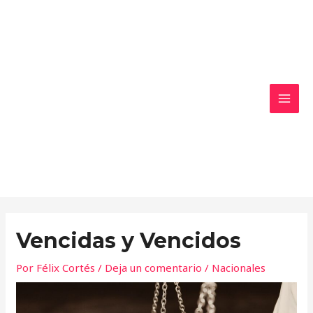
Ir
MAI
al
MEN
contenido
Vencidas y Vencidos
Por
Félix Cortés
/
Deja un comentario
/
Nacionales