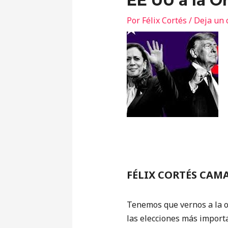
EE UU a la Or
Por
Félix Cortés
/
Deja un 
FÉLIX CORTÉS CAM
Tenemos que vernos a la o
las elecciones más import