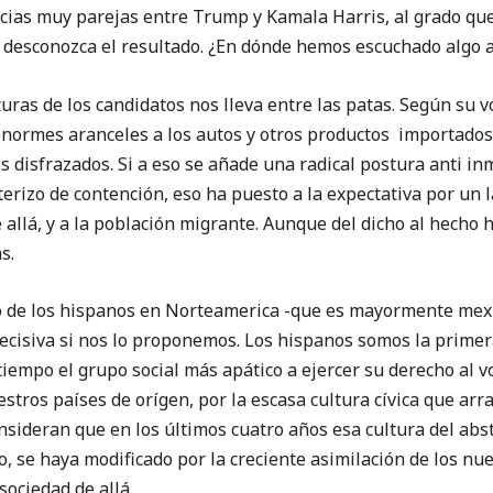
ias muy parejas entre Trump y Kamala Harris, al grado que
 desconozca el resultado. ¿En dónde hemos escuchado algo a
turas de los candidatos nos lleva entre las patas. Según su 
rmes aranceles a los autos y otros productos importados 
 disfrazados. Si a eso se añade una radical postura anti in
rizo de contención, eso ha puesto a la expectativa por un l
 allá, y a la población migrante. Aunque del dicho al hecho h
s.
to de los hispanos en Norteamerica -que es mayormente mex
ecisiva si nos lo proponemos. Los hispanos somos la primera
empo el grupo social más apático a ejercer su derecho al vo
estros países de orígen, por la escasa cultura cívica que arr
onsideran que en los últimos cuatro años esa cultura del ab
se haya modificado por la creciente asimilación de los nue
sociedad de allá.