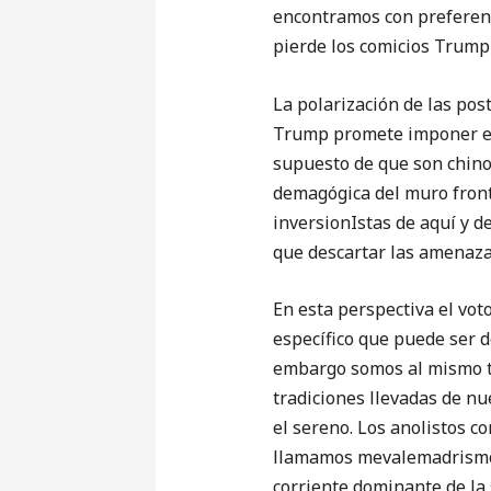
encontramos con preferenc
pierde los comicios Trump
La polarización de las pos
Trump promete imponer eno
supuesto de que son chinos
demagógica del muro fronte
inversionIstas de aquí y de
que descartar las amenaza
En esta perspectiva el vo
específico que puede ser d
embargo somos al mismo ti
tradiciones llevadas de nu
el sereno. Los anolistos c
llamamos mevalemadrismo, 
corriente dominante de la 