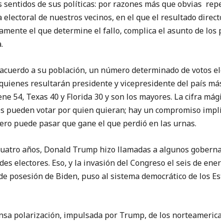
s sentidos de sus políticas: por razones más que obvias repe
 electoral de nuestros vecinos, en el que el resultado directo
camente el que determine el fallo, complica el asunto de los 
.
e acuerdo a su población, un número determinado de votos el
quienes resultarán presidente y vicepresidente del país m
iene 54, Texas 40 y Florida 30 y son los mayores. La cifra mág
es pueden votar por quien quieran; hay un compromiso implí
pero puede pasar que gane el que perdió en las urnas.
 cuatro años, Donald Trump hizo llamadas a algunos gobern
des electores. Eso, y la invasión del Congreso el seis de ene
de posesión de Biden, puso al sistema democrático de los E
ensa polarización, impulsada por Trump, de los norteameric