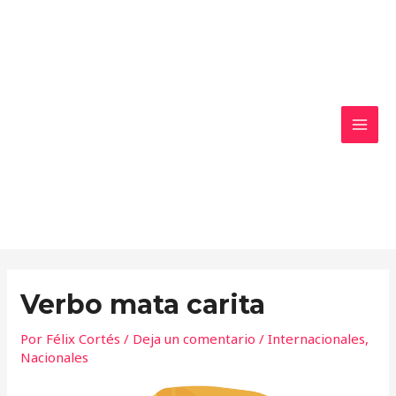
Ir
MAI
al
MEN
contenido
Verbo mata carita
Por
Félix Cortés
/
Deja un comentario
/
Internacionales
,
Nacionales