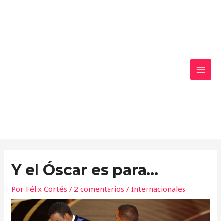
Ir
MAI
al
MEN
contenido
Y el Óscar es para…
Por
Félix Cortés
/
2 comentarios
/
Internacionales