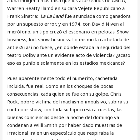
a una indígena más falsa que los acarreados de AMLO;
Warren Beatty llamó en su cara Vejete Republicano a
Frank Sinatra;
La La Land
fue anunciada como ganadora
por un supuesto error, y en 1974, con David Niven al
micrófono, un tipo cruzó el escenario en pelotas. Show
business, kid, show business. Lo mismo la cachetada de
antier.Si así no fuere, ¿en dónde estaba la seguridad del
teatro Dolby ante un evidente acto de violencia? ¿acaso
eso es punible solamente en los estadios mexicanos?
Pues aparentemente todo el numerito, cachetada
incluida, fue real. Como en los choques de pocas
consecuencias, cada quien se fue con su golpe. Chris
Rock, pobre víctima del machismo impulsivo, subirá su
cuota por show; con toda su hipocresía a cuestas, las
buenas conciencias desde la noche del domingo ya
condenan a Willi Smith por haber dado muestras de
irracional ira en un espectáculo que respiraba la