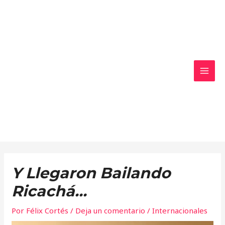
Ir
MAI
al
MEN
contenido
Y Llegaron Bailando
Ricachá…
Por
Félix Cortés
/
Deja un comentario
/
Internacionales