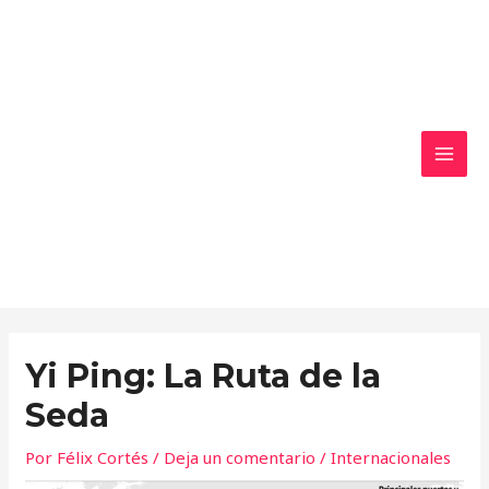
Ir
MAI
al
MEN
contenido
Yi Ping: La Ruta de la
Seda
Por
Félix Cortés
/
Deja un comentario
/
Internacionales